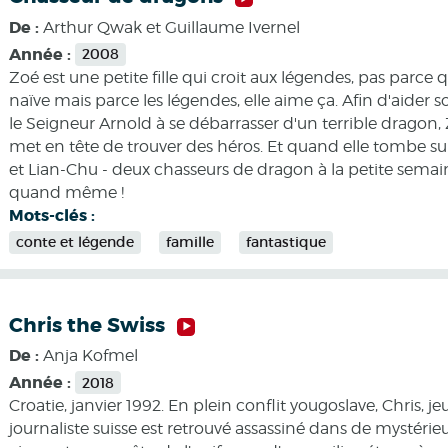
De :
Arthur Qwak et Guillaume Ivernel
Année :
2008
Zoé est une petite fille qui croit aux légendes, pas parce q
naïve mais parce les légendes, elle aime ça. Afin d'aider 
le Seigneur Arnold à se débarrasser d'un terrible dragon,
met en tête de trouver des héros. Et quand elle tombe s
et Lian-Chu - deux chasseurs de dragon à la petite semaine
quand même !
Mots-clés :
conte et légende
famille
fantastique
Chris the Swiss
De :
Anja Kofmel
Année :
2018
Croatie, janvier 1992. En plein conflit yougoslave, Chris, j
journaliste suisse est retrouvé assassiné dans de mystérie