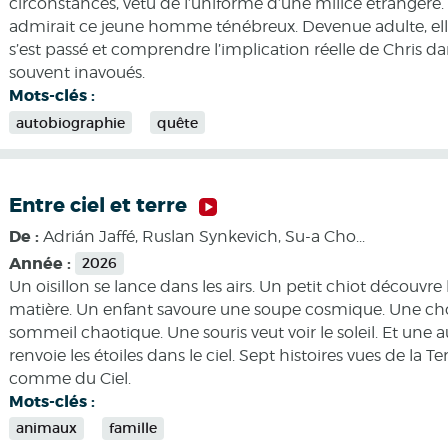
circonstances, vêtu de l’uniforme d’une milice étrangère. A
admirait ce jeune homme ténébreux. Devenue adulte, ell
s’est passé et comprendre l’implication réelle de Chris d
souvent inavoués.
Mots-clés :
autobiographie
quête
Entre ciel et terre
De :
Adrián Jaffé, Ruslan Synkevich, Su-a Cho...
Année :
2026
Un oisillon se lance dans les airs. Un petit chiot découvre 
matière. Un enfant savoure une soupe cosmique. Une ch
sommeil chaotique. Une souris veut voir le soleil. Et une a
renvoie les étoiles dans le ciel. Sept histoires vues de la Te
comme du Ciel.
Mots-clés :
animaux
famille