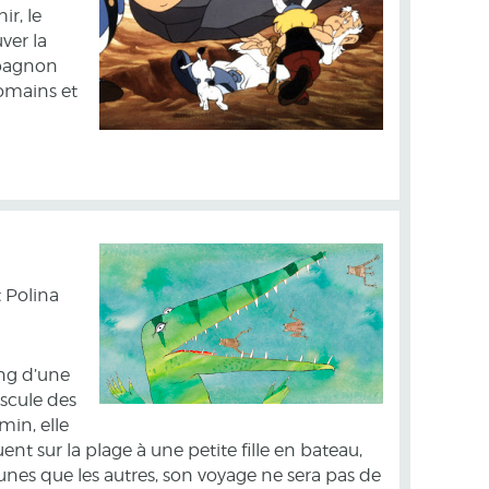
r, le
ver la
mpagnon
Romains et
t Polina
ong d’une
uscule des
min, elle
nt sur la plage à une petite fille en bateau,
 unes que les autres, son voyage ne sera pas de