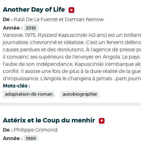
Another Day of Life
De :
Raúl De La Fuente et Damian Nenow
Année :
2018
Varsovie, 1975. Ryszard Kapuscinski (43 ans) est un brillan
journaliste, chevronné et idéaliste. C’est un fervent défen
causes perdues et des révolutions. À l’agence de presse p
il convainc ses supérieurs de l’envoyer en Angola. Le pays
l’aube de son indépendance. Kapuscinski s’embarque alo
conﬂit. Il assiste une fois de plus à la dure réalité de la 
d’impuissance. L’Angola le changera à jamais : parti journa
Mots-clés :
adaptation de roman
autobiographie
Astérix et le Coup du menhir
De :
Philippe Grimond
Année :
1989