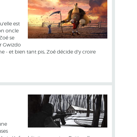
u'elle est
son oncle
 Zoé se
ur Gwizdo
 - et bien tant pis, Zoé décide d'y croire
eune
uses