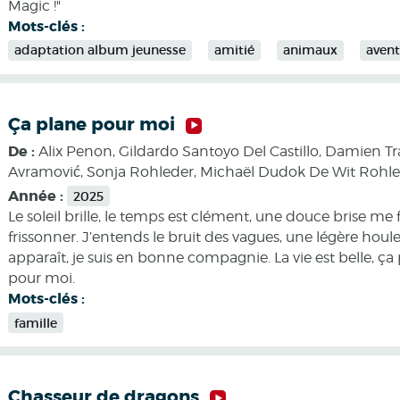
Magic !"
Mots-clés :
adaptation album jeunesse
amitié
animaux
aven
Ça plane pour moi
De :
Alix Penon, Gildardo Santoyo Del Castillo, Damien T
Avramović, Sonja Rohleder, Michaël Dudok De Wit Rohl
Année :
2025
Le soleil brille, le temps est clément, une douce brise me f
frissonner. J’entends le bruit des vagues, une légère houl
apparaît, je suis en bonne compagnie. La vie est belle, ça
pour moi.
Mots-clés :
famille
Chasseur de dragons