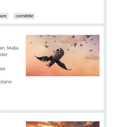
ture
comédie
ran, Maša
eder
ait
e
 plane