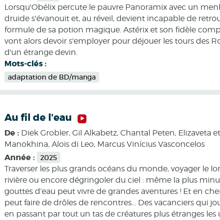
Lorsqu'Obélix percute le pauvre Panoramix avec un menhi
druide s'évanouit et, au réveil, devient incapable de retrou
formule de sa potion magique. Astérix et son fidèle co
vont alors devoir s'employer pour déjouer les tours des 
d'un étrange devin.
Mots-clés :
adaptation de BD/manga
Au fil de l'eau
De :
Diek Grobler, Gil Alkabetz, Chantal Peten, Elizaveta e
Manokhina, Alois di Leo, Marcus Vinícius Vasconcelos
Année :
2025
Traverser les plus grands océans du monde, voyager le l
rivière ou encore dégringoler du ciel : même la plus min
gouttes d’eau peut vivre de grandes aventures ! Et en che
peut faire de drôles de rencontres… Des vacanciers qui joue
en passant par tout un tas de créatures plus étranges les