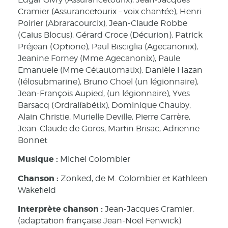
Cramier (Assurancetourix – voix chantée), Henri
Poirier (Abraracourcix), Jean-Claude Robbe
(Caius Blocus), Gérard Croce (Décurion), Patrick
Préjean (Optione), Paul Bisciglia (Agecanonix),
Jeanine Forney (Mme Agecanonix), Paule
Emanuele (Mme Cétautomatix), Danièle Hazan
(Iélosubmarine), Bruno Choel (un légionnaire),
Jean-François Aupied, (un légionnaire), Yves
Barsacq (Ordralfabétix), Dominique Chauby,
Alain Christie, Murielle Deville, Pierre Carrère,
Jean-Claude de Goros, Martin Brisac, Adrienne
Bonnet
Musique :
Michel Colombier
Chanson :
Zonked, de M. Colombier et Kathleen
Wakefield
Interprète chanson :
Jean-Jacques Cramier,
(adaptation française Jean-Noël Fenwick)