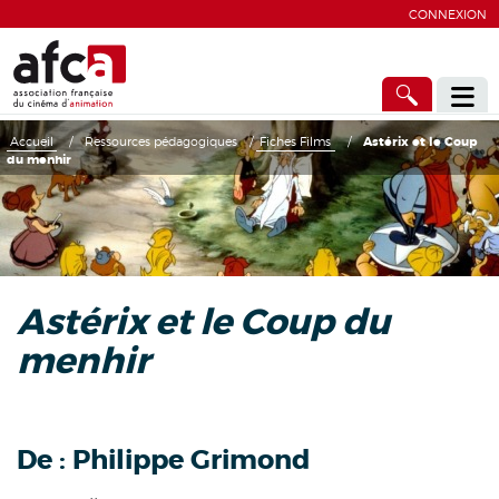
CONNEXION
Accueil
/
Ressources pédagogiques
/
Fiches Films
/
Astérix et le Coup
du menhir
Astérix et le Coup du
menhir
De :
Philippe Grimond