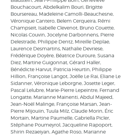
Blaustein, Jean-Philippe Boin, Geneviève
Bouchacourt, Abdelkalim Bouri, Brigitte
Boursereau, Madeleine Camolli-Beauchesne,
Véronique Cantero, Belem Cerqueira, Rémi
Champseit, Isabelle Clevenot, Bruno Couette,
Nicolas Couvin, Jocelyne Darbonnens, Pierre
Delestrade, Philippe Dentz, Mireille Deplae,
Laurence Desmartins, Nathalie Devriese,
Frédérique Doyère, Béatrice Duroure, Susana
Diez, Martine Guigonnat, Gérard Haller,
Bénédicte Harvut, Patricia Heurtin, Philippe
Hillion, Françoise Langot, Joëlle Le Rai, Eliane Le
Sidanner, Véronique Leborgne, Josette Leger,
Pascal Lelubre, Marie-Pierre Lepeintre, Fernand
Longatte, Marianne Mainenti, Abdul Majeed,
Jean-Noël Malinge, Françoise Marsan, Jean-
Pierre Mijouiin, Tuula Milz, Claude Morin, Éric
Mortain, Martine Paumelle, Gabriella Picler,
Stéphane Poumeyrol, Jacqueline Rapoport,
Shirin Rezaeiyan, Agathe Roso, Marianne