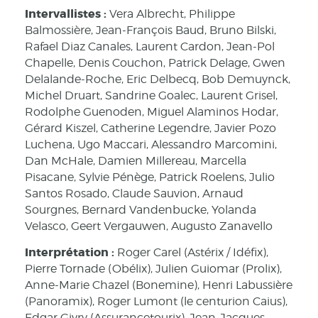
Intervallistes :
Vera Albrecht, Philippe
Balmossière, Jean-François Baud, Bruno Bilski,
Rafael Diaz Canales, Laurent Cardon, Jean-Pol
Chapelle, Denis Couchon, Patrick Delage, Gwen
Delalande-Roche, Eric Delbecq, Bob Demuynck,
Michel Druart, Sandrine Goalec, Laurent Grisel,
Rodolphe Guenoden, Miguel Alaminos Hodar,
Gérard Kiszel, Catherine Legendre, Javier Pozo
Luchena, Ugo Maccari, Alessandro Marcomini,
Dan McHale, Damien Millereau, Marcella
Pisacane, Sylvie Pénège, Patrick Roelens, Julio
Santos Rosado, Claude Sauvion, Arnaud
Sourgnes, Bernard Vandenbucke, Yolanda
Velasco, Geert Vergauwen, Augusto Zanavello
Interprétation :
Roger Carel (Astérix / Idéfix),
Pierre Tornade (Obélix), Julien Guiomar (Prolix),
Anne-Marie Chazel (Bonemine), Henri Labussière
(Panoramix), Roger Lumont (le centurion Caius),
Edgar Givry (Assurancetourix), Jean-Jacques