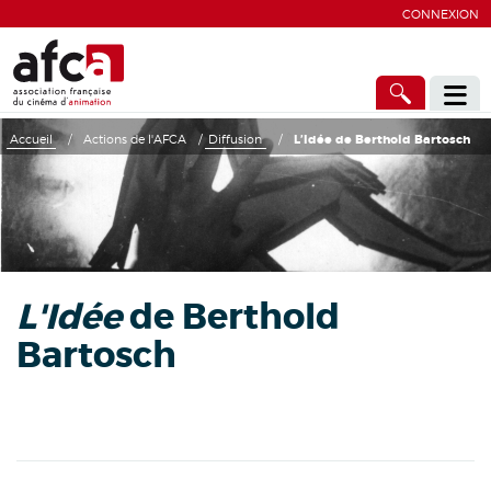
CONNEXION
Accueil
/
Actions de l'AFCA
/
Diffusion
/
L’Idée de Berthold Bartosch
L'Idée
de Berthold
Bartosch