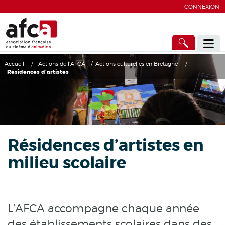
CONNEXION
Accueil
/
Actions de l'AFCA
/
Actions culturelles en Bretagne
/
Résidences d’artistes
Résidences d’artistes en
milieu scolaire
L’AFCA accompagne chaque année
des établissements scolaires dans des