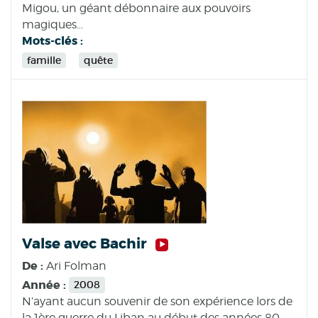
Migou, un géant débonnaire aux pouvoirs
magiques...
Mots-clés :
famille
quête
Valse avec Bachir
De :
Ari Folman
Année :
2008
N’ayant aucun souvenir de son expérience lors de
la 1ère guerre du Liban au début des années 80,