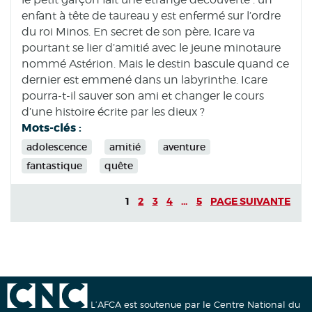
enfant à tête de taureau y est enfermé sur l’ordre
du roi Minos. En secret de son père, Icare va
pourtant se lier d’amitié avec le jeune minotaure
nommé Astérion. Mais le destin bascule quand ce
dernier est emmené dans un labyrinthe. Icare
pourra-t-il sauver son ami et changer le cours
d’une histoire écrite par les dieux ?
Mots-clés :
adolescence
amitié
aventure
fantastique
quête
1
2
3
4
...
5
PAGE SUIVANTE
L’AFCA est soutenue par le Centre National du