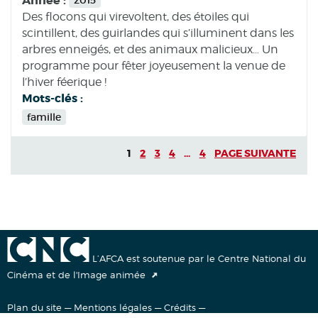
2015
Des flocons qui virevoltent, des étoiles qui
scintillent, des guirlandes qui s’illuminent dans les
arbres enneigés, et des animaux malicieux… Un
programme pour fêter joyeusement la venue de
l’hiver féerique !
Mots-clés :
famille
1
2
3
4
...
4
PAGE SUIVANTE
L’AFCA est soutenue par le Centre National du
Cinéma et de l'Image animée
Plan du site
—
Mentions légales
—
Crédits
—