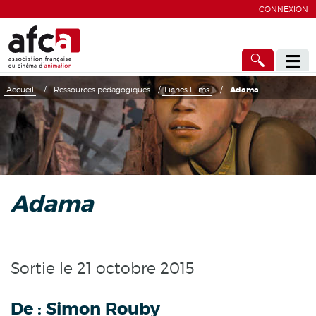
CONNEXION
Accueil
/
Ressources pédagogiques
/
Fiches Films
/
Adama
Adama
Sortie le 21 octobre 2015
De :
Simon Rouby