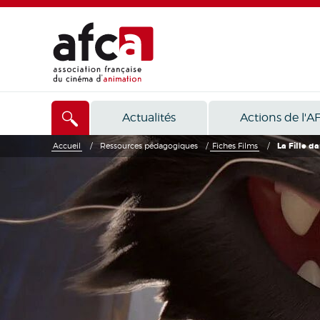
Actualités
Actions de l'A
Accueil
/
Ressources pédagogiques
/
Fiches Films
/
La Fille d