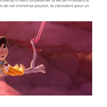
lle écrit vient bouleverser la vie de Providence,
és de cet immense pouvoir, ils s’envolent pour un