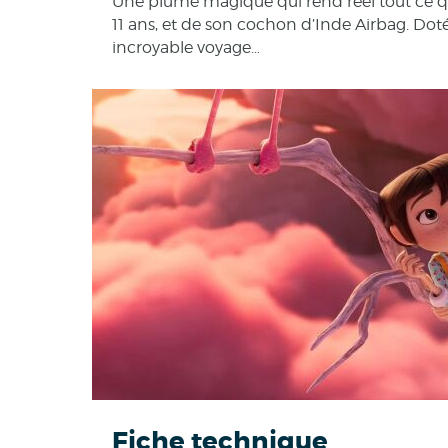
Une plume magique qui rend réel tout ce qu’e
11 ans, et de son cochon d’Inde Airbag. Dot
incroyable voyage…
Fiche technique