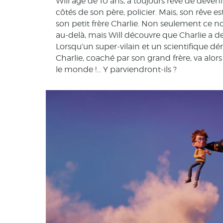
Will âgé de 10 ans, a toujours rêvé de deven
côtés de son père, policier. Mais, son rêve 
son petit frère Charlie. Non seulement ce nou
au-delà, mais Will découvre que Charlie a d
Lorsqu’un super-vilain et un scientifique d
Charlie, coaché par son grand frère, va alo
le monde !… Y parviendront-ils ?