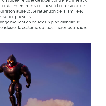
ir un super-héros et de lutter contre le crime aux
est brutalement remis en cause à la naissance de
rrisson attire toute l’attention de la famille et
es super-pouvoirs …
érangé mettent en oeuvre un plan diabolique,
rs endosser le costume de super-héros pour sauver