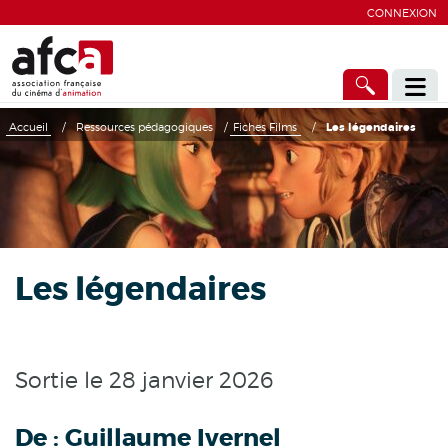
CONNEXION
Accueil
/
Ressources pédagogiques
/
Fiches Films
/
Les légendaires
Les légendaires
Sortie le 28 janvier 2026
De :
Guillaume Ivernel