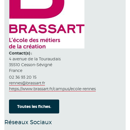
Contact(s) :
4 avenue de la Touraudais
35510 Cesson-Sévigné
France
02 36 93 20 15
rennes@brassart.fr
https://www.brassart.fr/campus/ecole-rennes
Toutes les fiches.
Réseaux Sociaux