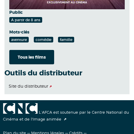
Public
A partir de 8 ans
Mots-clés
aventure
comédie
famille
Tous les films
Outils du distributeur
Site du distributeur
L’AFCA est soutenue par le Centre National du
Cinéma et de l'Image animée
Plan du site
—
Mentions légales
—
Crédits
—