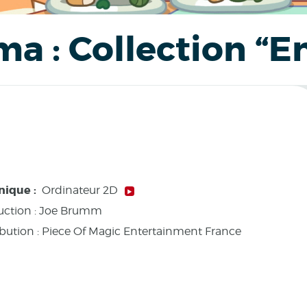
a : Collection “E
nique :
Ordinateur 2D
ction :
Joe Brumm
ibution : Piece Of Magic Entertainment France