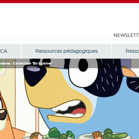
NEWSLETT
FCA
Ressources pédagogiques
Resso
inéma : Collection “En Cuisine”