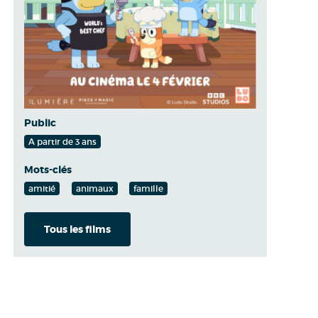
Public
A partir de 3 ans
Mots-clés
amitié
animaux
famille
Tous les films