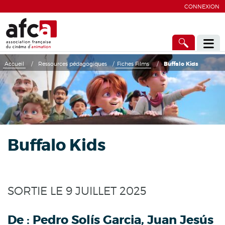
CONNEXION
Accueil
/
Ressources pédagogiques
/
Fiches Films
/
Buffalo Kids
Buffalo Kids
SORTIE LE 9 JUILLET 2025
De :
Pedro Solís Garcia, Juan Jesús