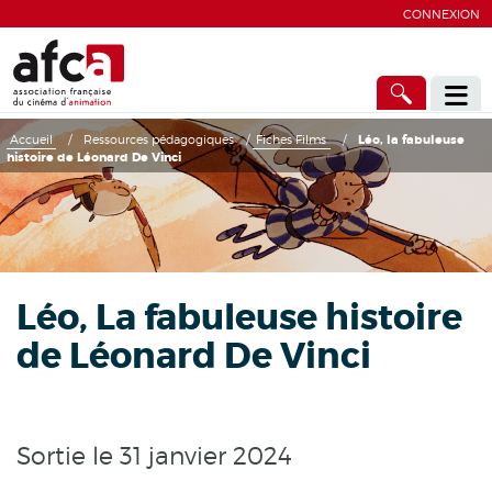
CONNEXION
Accueil
/
Ressources pédagogiques
/
Fiches Films
/
Léo, la fabuleuse
histoire de Léonard De Vinci
Léo, La fabuleuse histoire
de Léonard De Vinci
Sortie le 31 janvier 2024