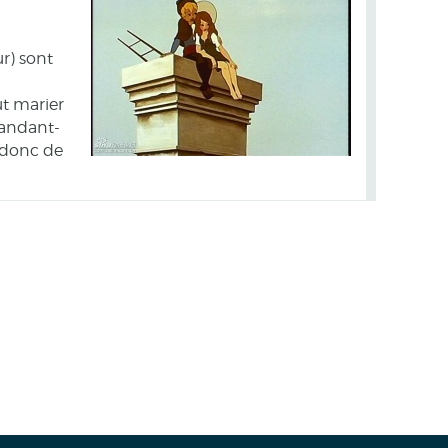
r) sont
ut marier
mandant-
 donc de