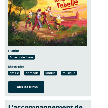
Public
A partir de 8 ans
Mots-clés
amitié
comédie
famille
musique
Tous les films
L'accompagnement de