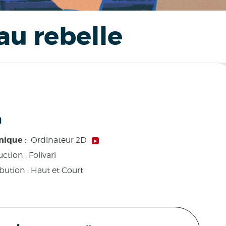
au rebelle
h
nique :
Ordinateur 2D
ction :
Folivari
ibution : Haut et Court