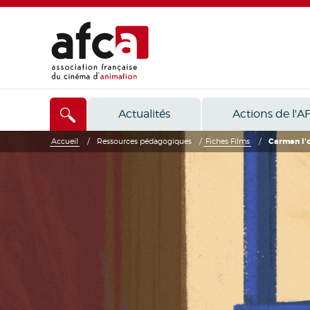
Actualités
Actions de l'A
Accueil
/
Ressources pédagogiques
/
Fiches Films
/
Carmen l'o