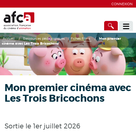
CONNEXION
Accueil
/
Ressources pédagogiques
/
Fiches Films
/
Mon premier
cinéma avec Les Trois Bricochons
Mon premier cinéma avec
Les Trois Bricochons
Sortie le 1er juillet 2026