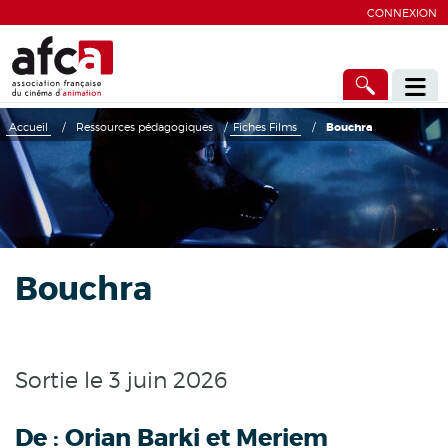
CONNEXION
Accueil
/
Ressources pédagogiques
/
Fiches Films
/
Bouchra
Bouchra
Sortie le 3 juin 2026
De :
Orian Barki et Meriem