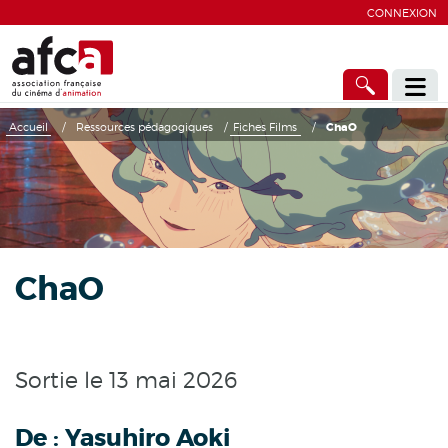
CONNEXION
Accueil
/
Ressources pédagogiques
/
Fiches Films
/
ChaO
ChaO
Sortie le 13 mai 2026
De :
Yasuhiro Aoki