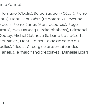
nnie Yonnet
e Tornade (Obélix), Serge Sauvion (César), Pierre
nus), Henri Labussière (Panoramix), Séverine
), Jean-Pierre Darras (Abraracourcix), Roger
timus), Yves Barsacq (Ordralphabétix), Edmond
 Doutey, Michel Gatineau (le bandit du désert),
 cuisinier), Henri Poirier (l’aide de camp du
adius), Nicolas Silberg (le présentateur des
arfelus, le marchand d’esclaves), Danielle Licari
din