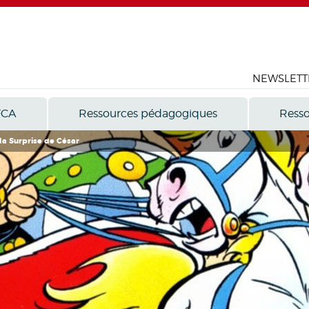
NEWSLETT
FCA
Ressources pédagogiques
Resso
 la Surprise de César