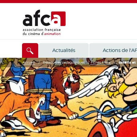
Actualités
Actions de l'A
Accueil
/
Ressources pédagogiques
/
Fiches Films
/
Astérix et