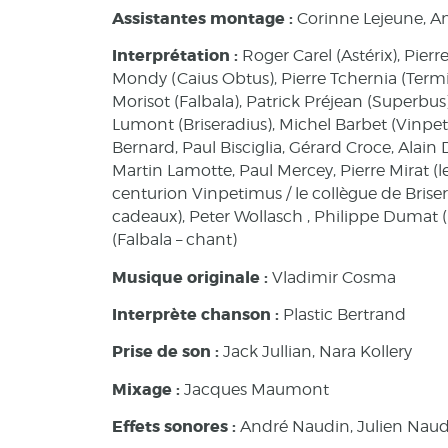
Assistantes montage :
Corinne Lejeune, A
Interprétation :
Roger Carel (Astérix), Pierr
Mondy (Caius Obtus), Pierre Tchernia (Termi
Morisot (Falbala), Patrick Préjean (Superbus
Lumont (Briseradius), Michel Barbet (Vinpe
Bernard, Paul Bisciglia, Gérard Croce, Alain
Martin Lamotte, Paul Mercey, Pierre Mirat (le
centurion Vinpetimus / le collègue de Briser
cadeaux), Peter Wollasch , Philippe Dumat (F
(Falbala – chant)
Musique originale :
Vladimir Cosma
Interprète chanson :
Plastic Bertrand
Prise de son :
Jack Jullian, Nara Kollery
Mixage :
Jacques Maumont
Effets sonores :
André Naudin, Julien Nau