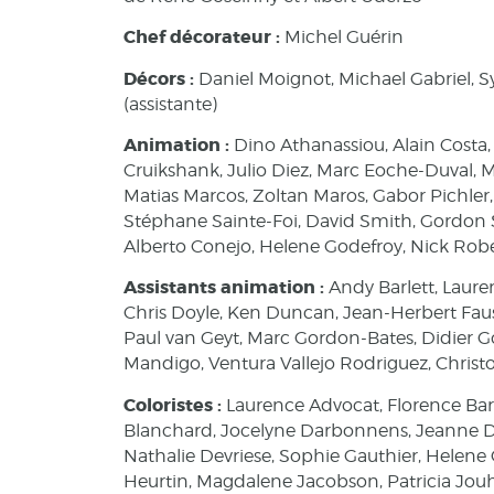
Chef décorateur :
Michel Guérin
Décors :
Daniel Moignot, Michael Gabriel, S
(assistante)
Animation :
Dino Athanassiou, Alain Costa,
Cruikshank, Julio Diez, Marc Eoche-Duval, M
Matias Marcos, Zoltan Maros, Gabor Pichler,
Stéphane Sainte-Foi, David Smith, Gordon S
Alberto Conejo, Helene Godefroy, Nick Robe
Assistants animation :
Andy Barlett, Laure
Chris Doyle, Ken Duncan, Jean-Herbert Fauss
Paul van Geyt, Marc Gordon-Bates, Didier 
Mandigo, Ventura Vallejo Rodriguez, Christo
Coloristes :
Laurence Advocat, Florence Barab
Blanchard, Jocelyne Darbonnens, Jeanne Da
Nathalie Devriese, Sophie Gauthier, Helene 
Heurtin, Magdalene Jacobson, Patricia Jou