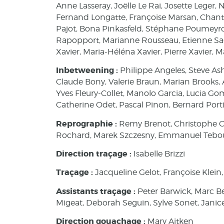
Anne Lasseray, Joëlle Le Rai, Josette Leger, N
Fernand Longatte, Françoise Marsan, Chanta
Pajot, Bona Pinkasfeld, Stéphane Poumeyr
Rapopport, Marianne Rousseau, Etienne Sag,
Xavier, Maria-Héléna Xavier, Pierre Xavier
Inbetweening :
Philippe Angeles, Steve As
Claude Bony, Valerie Braun, Marian Brooks
Yves Fleury-Collet, Manolo Garcia, Lucia Go
Catherine Odet, Pascal Pinon, Bernard Por
Reprographie :
Remy Brenot, Christophe Ca
Rochard, Marek Szczesny, Emmanuel Tebo
Direction traçage :
Isabelle Brizzi
Traçage :
Jacqueline Gelot, Françoise Klein
Assistants traçage :
Peter Barwick, Marc Ber
Migeat, Deborah Seguin, Sylve Sonet, Janice
Direction gouachage :
Mary Aitken