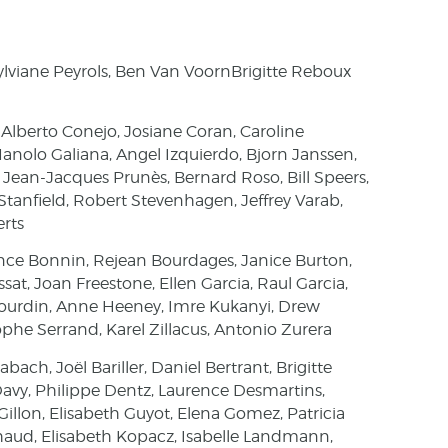
ylviane Peyrols, Ben Van VoornBrigitte Reboux
 Alberto Conejo, Josiane Coran, Caroline
anolo Galiana, Angel Izquierdo, Bjorn Janssen,
 Jean-Jacques Prunès, Bernard Roso, Bill Speers,
tanfield, Robert Stevenhagen, Jeffrey Varab,
rts
nce Bonnin, Rejean Bourdages, Janice Burton,
at, Joan Freestone, Ellen Garcia, Raul Garcia,
Gourdin, Anne Heeney, Imre Kukanyi, Drew
phe Serrand, Karel Zillacus, Antonio Zurera
ach, Joël Bariller, Daniel Bertrant, Brigitte
vy, Philippe Dentz, Laurence Desmartins,
Gillon, Elisabeth Guyot, Elena Gomez, Patricia
haud, Elisabeth Kopacz, Isabelle Landmann,