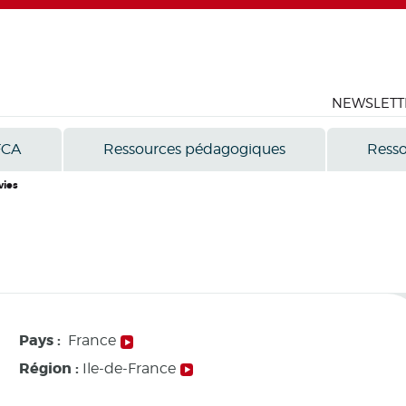
NEWSLETT
FCA
Ressources pédagogiques
Resso
ies
s
Pays :
France
Région :
Ile-de-France