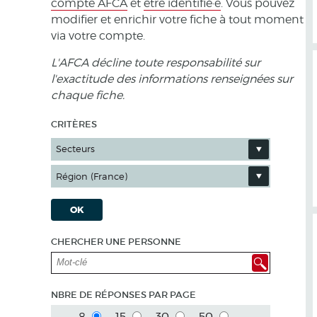
compte AFCA
et
être identifié·e
. Vous pouvez
modifier et enrichir votre fiche à tout moment
via votre compte.
L'AFCA décline toute responsabilité sur
l'exactitude des informations renseignées sur
chaque fiche.
CRITÈRES
Secteurs
Région (France)
OK
CHERCHER UNE PERSONNE
NBRE DE RÉPONSES PAR PAGE
8
15
30
50