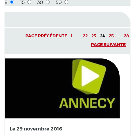
8
15
30
50
PAGE PRÉCÉDENTE
1
...
22
23
24
25
...
28
PAGE SUIVANTE
Le 29 novembre 2016