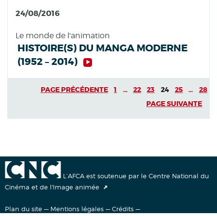
24/08/2016
Le monde de l'animation
HISTOIRE(S) DU MANGA MODERNE
(1952 – 2014)
PAGE PRÉCÉDENTE
1
...
22
23
24
25
...
28
PAGE SUIVANTE
L’AFCA est soutenue par le Centre National du
Cinéma et de l'Image animée
Plan du site
—
Mentions légales
—
Crédits
—