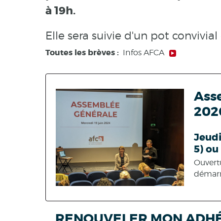
à 19h.
Elle sera suivie d'un pot convivial
Toutes les brèves :
Infos AFCA
Ass
202
Jeudi
5) ou
Ouvertu
démarr
RENOUVELER MON ADH