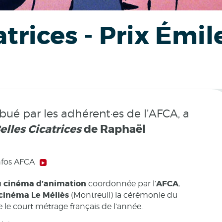
atrices - Prix Ém
bué par les adhérent·es de l’AFCA, a
elles Cicatrices
de
Raphaël
nfos AFCA
du cinéma d’animation
AFCA
coordonnée par l’
,
 cinéma Le Méliès
(Montreuil) la cérémonie du
le court métrage français de l’année.