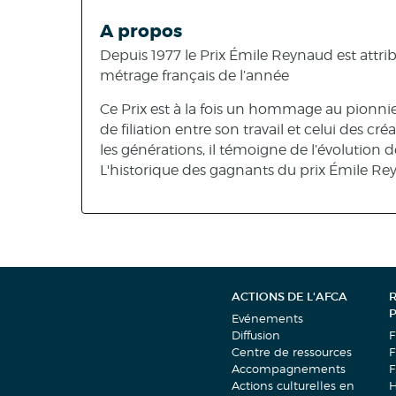
A propos
Depuis 1977 le Prix Émile Reynaud est attri
métrage français de l’année
Ce Prix est à la fois un hommage au pionn
de filiation entre son travail et celui des c
les générations, il témoigne de l’évolution 
L'historique des gagnants du prix Émile Re
ACTIONS DE L'AFCA
Evénements
Diffusion
F
Centre de ressources
F
Accompagnements
F
Actions culturelles en
H