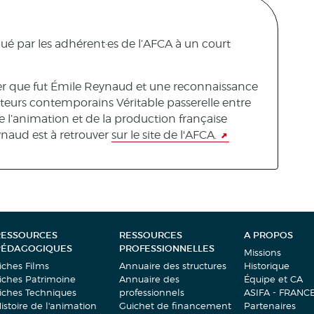
bué par les adhérent·es de l’AFCA à un court
ier que fut Émile Reynaud et une reconnaissance
réateurs contemporains Véritable passerelle entre
de l’animation et de la production française
ynaud est à retrouver
sur le site de l'AFCA.
RESSOURCES
RESSOURCES
A PROPOS
PÉDAGOGIQUES
PROFESSIONNELLES
Missions
iches Films
Annuaire des structures
Historique
iches Patrimoine
Annuaire des
Équipe et CA
iches Techniques
professionnels
ASIFA - FRANC
istoire de l'animation
Guichet de financement
Partenaires