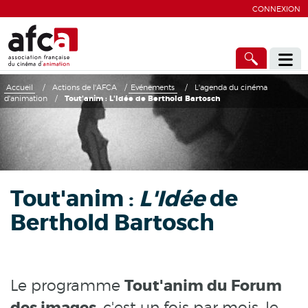
CONNEXION
Accueil
/
Actions de l'AFCA
/
Evénements
/
L'agenda du cinéma
d'animation
/
Tout'anim : L'Idée de Berthold Bartosch
Tout'anim :
L'Idée
de
Berthold Bartosch
Le programme
Tout'anim du Forum
, c'est un fois par mois, le