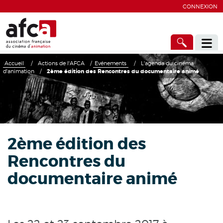
CONNEXION
Accueil
/
Actions de l'AFCA
/
Evénements
/
L'agenda du cinéma
d'animation
/
2ème édition des Rencontres du documentaire animé
2ème édition des
Rencontres du
documentaire animé