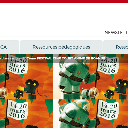
NEWSLETT
FCA
Ressources pédagogiques
Resso
 d'animation
/
7ème FESTIVAL CINÉ COURT ANIMÉ DE ROANNE