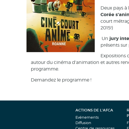
Deux pays à
Corée s'ani
court métrag
2015!)
jury int
Un
présents sur 
Expositions o
autour du cinéma d’animation et autres renco
programme.
Demandez le programme !
ACTIONS DE L'AFCA
Evénements
Diffusion
F
Centre de ressources
F