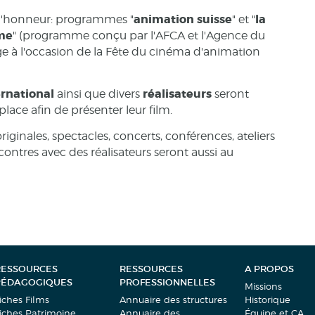
animation suisse
la
 l'honneur: programmes "
" et "
me
" (programme conçu par l'AFCA et l'Agence du
e à l'occasion de la Fête du cinéma d'animation
ernational
réalisateurs
ainsi que divers
seront
place afin de présenter leur film.
riginales, spectacles, concerts, conférences, ateliers
ntres avec des réalisateurs seront aussi au
RESSOURCES
RESSOURCES
A PROPOS
PÉDAGOGIQUES
PROFESSIONNELLES
Missions
iches Films
Annuaire des structures
Historique
iches Patrimoine
Annuaire des
Équipe et CA