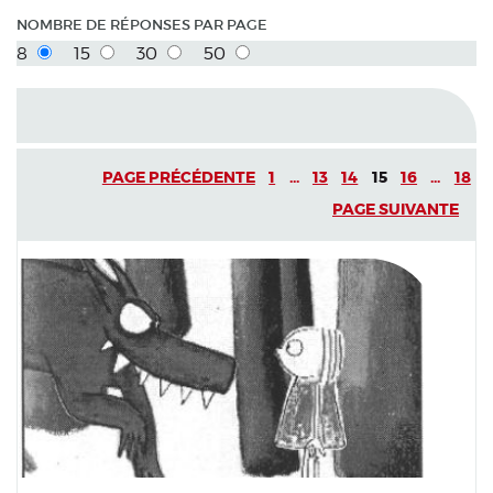
NOMBRE DE RÉPONSES PAR PAGE
8
15
30
50
PAGE PRÉCÉDENTE
1
...
13
14
15
16
...
18
PAGE SUIVANTE